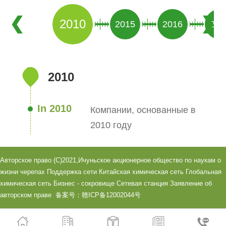
2010
2015
2016
201
2010
In 2010
Компании, основанные в
2010 году
Авторское право (C)2021,
Ичуньское акционерное общество по наукам о
жизни черепах
Поддержка сети
Китайская химическая сеть
Глобальная
химическая сеть
Бизнес - сокровище
Сетевая станция
Заявление об
авторском праве
备案号：赣ICP备12002044号