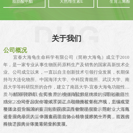
脂肪酸甲酯
天然维生素E
生育三烯酚
关于我们
公司概况
宜春大海龟生命科学有限公司（简称大海龟）成立于2010
年，是一家专业从事生物医药原料生产及销售的国家高新技术企
业。公司成立以来，一直以自主创新技术引领行业发展，长期保
持与大连化物所、中国海洋大学、中科院青能所、武汉大学、南
昌大学等科研院所的合作，建立了南昌大学-宜春大海龟功能性脂
质与精准营养联合实验室。先后通过ISO9001、两化融合、
在医药领域，公司生产的植物角鲨烯是优质的疫苗佐剂活性
FSSC22000食品安全等体系认证。取得授权专利28项，主编或立
成分。公司于2020年建成了第二条植物角鲨烯生产线，后续有望
项团体行业标准4项，先后获得江西省管理创新示范企业、江西
整体上提升我国的疫苗佐剂品质及生物制品安全。同时，大海龟
省专业化小巨人、中国食品工业协会科学技术奖一等奖、江西省
还是国内最大的甾体激素药物前体—植物甾醇的生产商，有效的
科技进步奖一等奖等荣誉和奖项。
推动了国内甾体激素药业的发展。