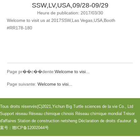
SSW,LV,USA,09/28-09/29
Heure de publication: 2017/03/30
Welcome to visit us at 2017SSW,Las Vegas,USA,Booth
#RR178-180
Page pr��c��dente:
Welcome to visi...
Page suivante:
Welcome to visi...
Tous droits réservés(C)2021,
Yichun Big Turtle sciences de la vie Co., Ltd
Support réseau
Réseau chimique chinois
Réseau chimique mondial
Trésor
d'affaires
Station de construction netsheng
Déclaration de droits d'auteur
备
案号：赣ICP备12002044号